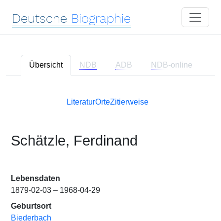
Deutsche
Biographie
Übersicht
NDB
ADB
NDB
-online
Literatur
Orte
Zitierweise
Schätzle, Ferdinand
Lebensdaten
1879-02-03 – 1968-04-29
Geburtsort
Biederbach