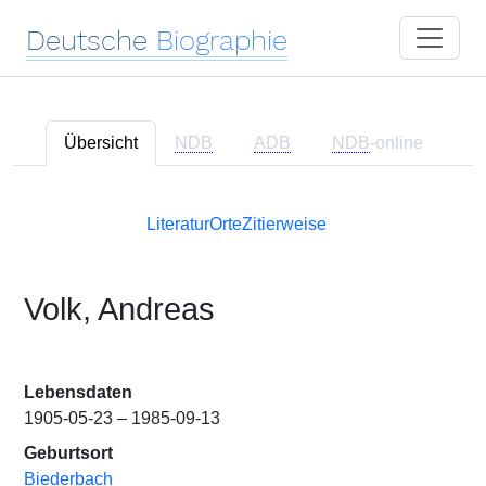
Deutsche
Biographie
Übersicht
NDB
ADB
NDB
-online
Literatur
Orte
Zitierweise
Volk, Andreas
Lebensdaten
1905-05-23 – 1985-09-13
Geburtsort
Biederbach