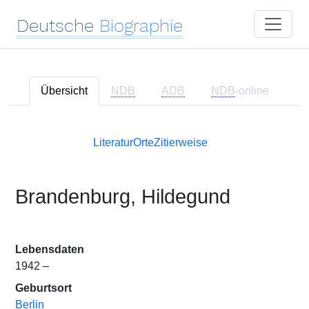
Deutsche
Biographie
Übersicht
NDB
ADB
NDB
-online
Literatur
Orte
Zitierweise
Brandenburg, Hildegund
Lebensdaten
1942 –
Geburtsort
Berlin