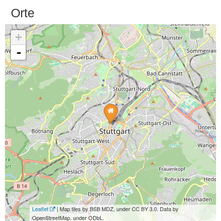
Orte
+
-
Leaflet
| Map tiles by BSB MDZ, under CC BY 3.0. Data by
OpenStreetMap, under ODbL.