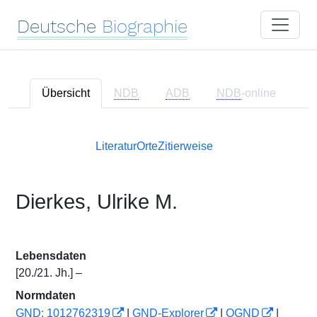
Deutsche
Biographie
Übersicht
NDB
ADB
NDB
-online
Literatur
Orte
Zitierweise
Dierkes, Ulrike M.
Lebensdaten
[20./21. Jh.] –
Normdaten
GND: 1012762319
|
GND-Explorer
|
OGND
|