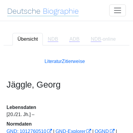
Deutsche
Biographie
Übersicht
NDB
ADB
NDB
-online
Literatur
Zitierweise
Jäggle, Georg
Lebensdaten
[20./21. Jh.] –
Normdaten
GND: 1012760510
|
GND-Explorer
|
OGND
|