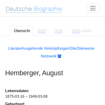
Deutsche
Biographie
Übersicht
NDB
ADB
NDB
-online
Literatur
Ausgehende Verknüpfungen
Orte
Zitierweise
Netzwerk
Hemberger, August
Lebensdaten
1875-03-16 – 1949-03-08
Geburtsort