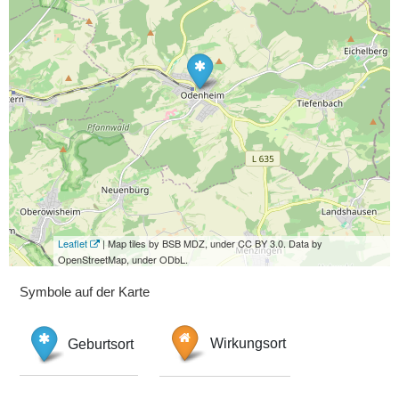
Leaflet
| Map tiles by BSB MDZ, under CC BY 3.0. Data by
OpenStreetMap, under ODbL.
Symbole auf der Karte
Geburtsort
Wirkungsort