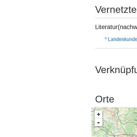
Vernetzt
Literatur(nachw
* Landeskunde
Verknüpf
Orte
+
-