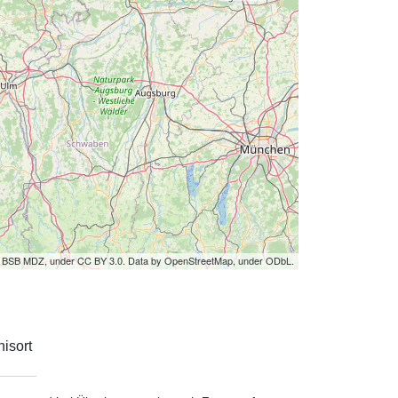
by BSB MDZ, under CC BY 3.0. Data by OpenStreetMap, under ODbL.
isort