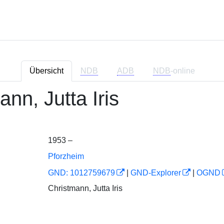
Übersicht
NDB
ADB
NDB
-online
nn, Jutta Iris
1953 –
Pforzheim
GND: 1012759679
|
GND-Explorer
|
OGND
Christmann, Jutta Iris