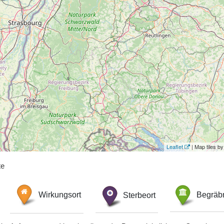
Leaflet
| Map tiles 
te
Wirkungsort
Sterbeort
Begräbn