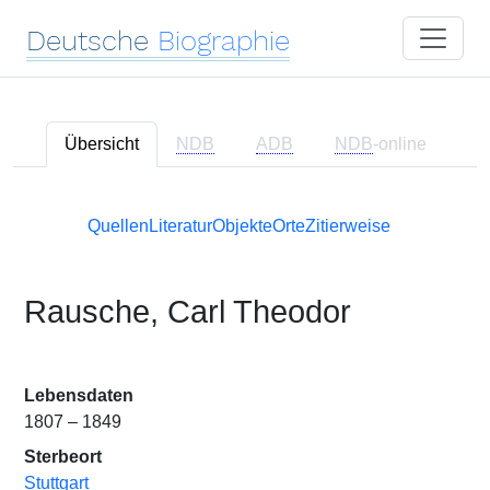
Deutsche
Biographie
Übersicht
NDB
ADB
NDB
-online
Quellen
Literatur
Objekte
Orte
Zitierweise
Rausche, Carl Theodor
Lebensdaten
1807 – 1849
Sterbeort
Stuttgart