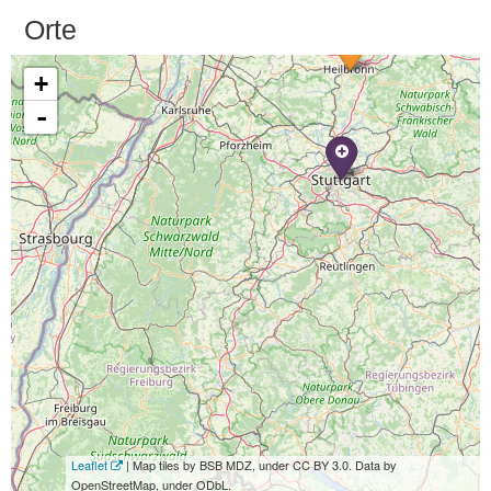
Orte
+
-
Leaflet
| Map tiles by BSB MDZ, under CC BY 3.0. Data by
OpenStreetMap, under ODbL.