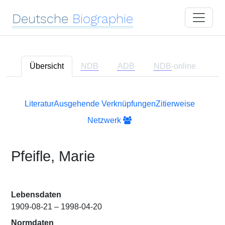
Deutsche
Biographie
Übersicht
NDB
ADB
NDB
-online
Literatur
Ausgehende Verknüpfungen
Zitierweise
Netzwerk
Pfeifle, Marie
Lebensdaten
1909-08-21 – 1998-04-20
Normdaten