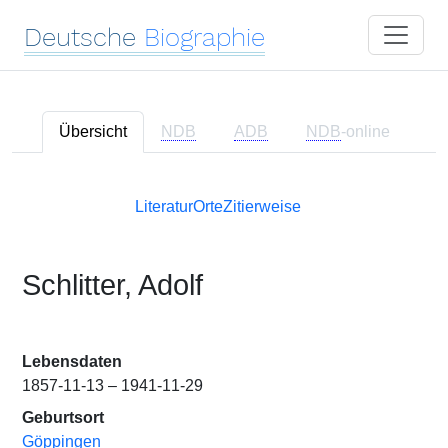
Deutsche
Biographie
Übersicht
NDB
ADB
NDB
-online
Literatur
Orte
Zitierweise
Schlitter, Adolf
Lebensdaten
1857-11-13 – 1941-11-29
Geburtsort
Göppingen