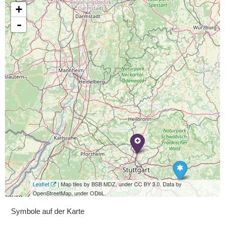
+
-
Leaflet
| Map tiles by BSB MDZ, under CC BY 3.0. Data by
OpenStreetMap, under ODbL.
Symbole auf der Karte