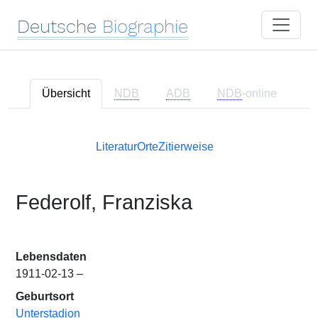
Deutsche
Biographie
Übersicht
NDB
ADB
NDB
-online
Literatur
Orte
Zitierweise
Federolf, Franziska
Lebensdaten
1911-02-13 –
Geburtsort
Unterstadion