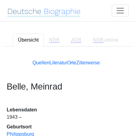
Deutsche
Biographie
Übersicht
NDB
ADB
NDB
-online
Quellen
Literatur
Orte
Zitierweise
Belle, Meinrad
Lebensdaten
1943 –
Geburtsort
Philippsburg