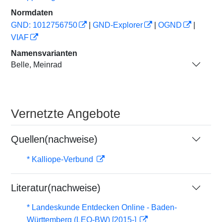
Normdaten
GND: 1012756750
|
GND-Explorer
|
OGND
|
VIAF
Namensvarianten
Belle, Meinrad
Vernetzte Angebote
Quellen(nachweise)
* Kalliope-Verbund
Literatur(nachweise)
* Landeskunde Entdecken Online - Baden-
Württemberg (LEO-BW) [2015-]