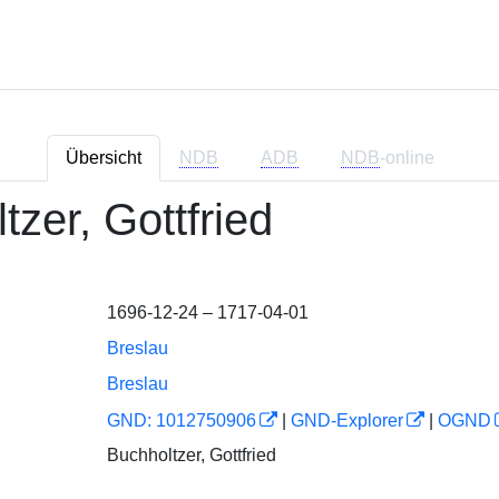
Übersicht
NDB
ADB
NDB
-online
tzer, Gottfried
1696-12-24 – 1717-04-01
Breslau
Breslau
GND: 1012750906
|
GND-Explorer
|
OGND
Buchholtzer, Gottfried