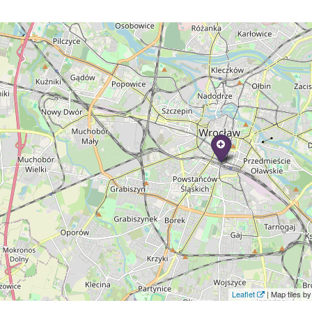
Leaflet
| Map tiles 