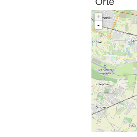
Orte
+
-