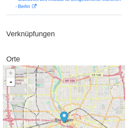
- Berlin
Verknüpfungen
Orte
+
-