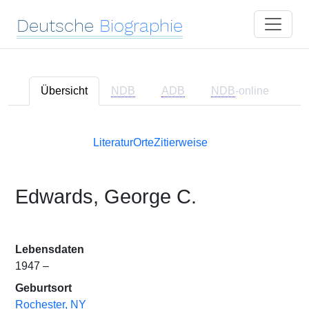
Deutsche
Biographie
Übersicht
NDB
ADB
NDB
-online
Literatur
Orte
Zitierweise
Edwards, George C.
Lebensdaten
1947 –
Geburtsort
Rochester, NY