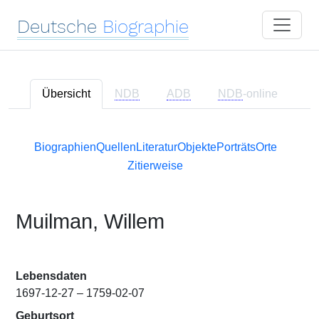
Deutsche
Biographie
Übersicht
NDB
ADB
NDB
-online
Biographien
Quellen
Literatur
Objekte
Porträts
Orte
Zitierweise
Muilman, Willem
Lebensdaten
1697-12-27 – 1759-02-07
Geburtsort