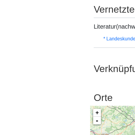
Vernetzt
Literatur(nachw
* Landeskunde
Verknüpf
Orte
+
-