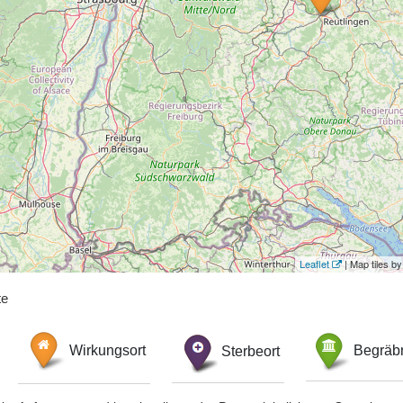
Leaflet
| Map tiles 
te
Wirkungsort
Sterbeort
Begräbn