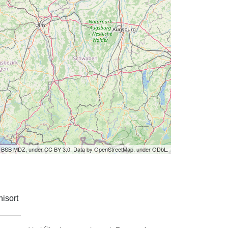
by BSB MDZ, under CC BY 3.0. Data by OpenStreetMap, under ODbL.
isort