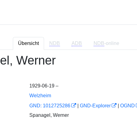
Übersicht
NDB
ADB
NDB
-online
el, Werner
1929-06-19 –
Welzheim
GND: 1012725286
|
GND-Explorer
|
OGND
Spanagel, Werner