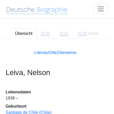
Deutsche
Biographie
Übersicht
NDB
ADB
NDB
-online
Literatur
Orte
Zitierweise
Leiva, Nelson
Lebensdaten
1938 –
Geburtsort
Santiago de Chile (Chile)