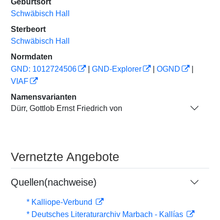
Geburtsort
Schwäbisch Hall
Sterbeort
Schwäbisch Hall
Normdaten
GND: 1012724506
|
GND-Explorer
|
OGND
|
VIAF
Namensvarianten
Dürr, Gottlob Ernst Friedrich von
Vernetzte Angebote
Quellen(nachweise)
* Kalliope-Verbund
* Deutsches Literaturarchiv Marbach - Kallías