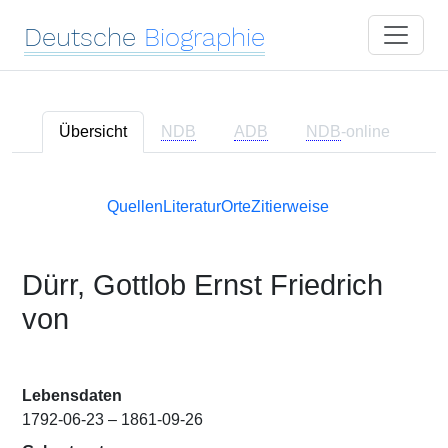
Deutsche
Biographie
Übersicht
NDB
ADB
NDB
-online
Quellen
Literatur
Orte
Zitierweise
Dürr, Gottlob Ernst Friedrich
von
Lebensdaten
1792-06-23 – 1861-09-26