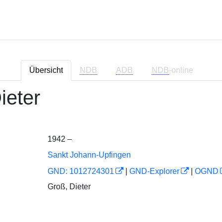
Übersicht
NDB
ADB
NDB
-online
ieter
1942 –
Sankt Johann-Upfingen
GND: 1012724301
|
GND-Explorer
|
OGND
Groß, Dieter