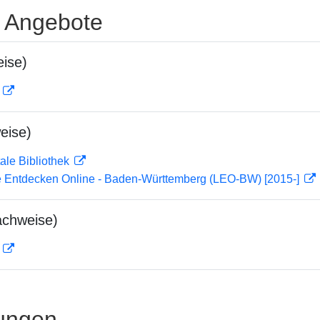
e Angebote
ise)
D
eise)
ale Bibliothek
 Entdecken Online - Baden-Württemberg (LEO-BW) [2015-]
achweise)
D
ungen