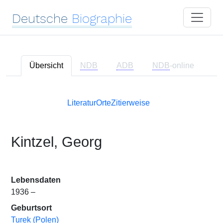
Deutsche
Biographie
Übersicht
NDB
ADB
NDB
-online
Literatur
Orte
Zitierweise
Kintzel, Georg
Lebensdaten
1936 –
Geburtsort
Turek (Polen)