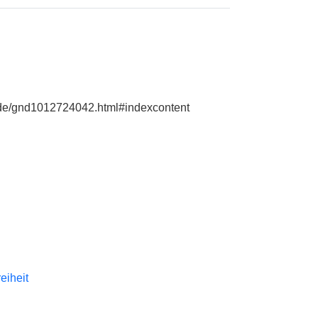
e.de/gnd1012724042.html#indexcontent
reiheit