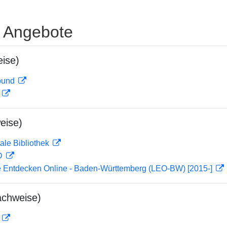
e Angebote
ise)
rbund
D
eise)
ale Bibliothek
 D
 Entdecken Online - Baden-Württemberg (LEO-BW) [2015-]
achweise)
D