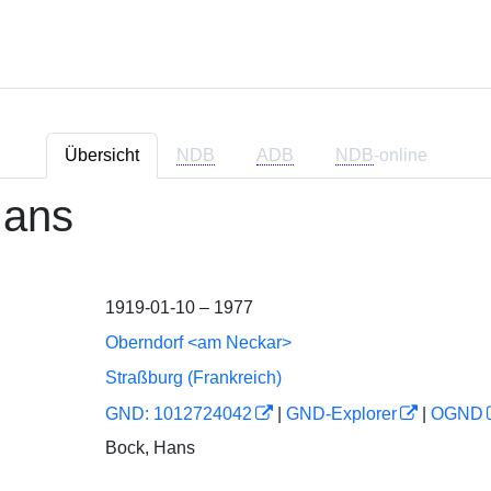
Übersicht
NDB
ADB
NDB
-online
Hans
1919-01-10 – 1977
Oberndorf <am Neckar>
Straßburg (Frankreich)
GND: 1012724042
|
GND-Explorer
|
OGND
Bock, Hans