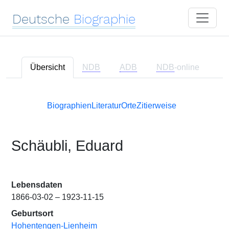
Deutsche
Biographie
Übersicht
NDB
ADB
NDB
-online
Biographien
Literatur
Orte
Zitierweise
Schäubli, Eduard
Lebensdaten
1866-03-02 – 1923-11-15
Geburtsort
Hohentengen-Lienheim