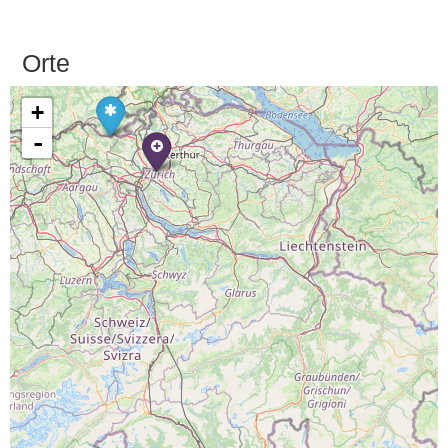
Orte
+
-