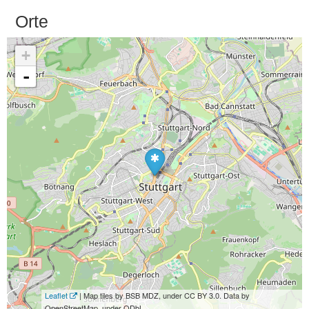
Orte
+
-
Leaflet
| Map tiles by BSB MDZ, under CC BY 3.0. Data by
OpenStreetMap, under ODbL.