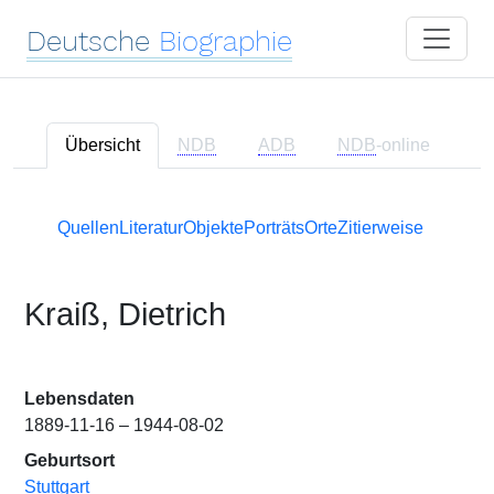
Deutsche
Biographie
Übersicht
NDB
ADB
NDB
-online
Quellen
Literatur
Objekte
Porträts
Orte
Zitierweise
Kraiß, Dietrich
Lebensdaten
1889-11-16 – 1944-08-02
Geburtsort
Stuttgart