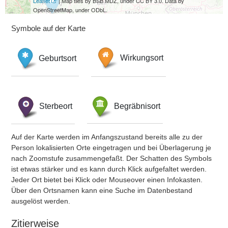
Leaflet
| Map tiles by BSB MDZ, under CC BY 3.0. Data by
OpenStreetMap, under ODbL.
Symbole auf der Karte
Geburtsort
Wirkungsort
Sterbeort
Begräbnisort
Auf der Karte werden im Anfangszustand bereits alle zu der
Person lokalisierten Orte eingetragen und bei Überlagerung je
nach Zoomstufe zusammengefaßt. Der Schatten des Symbols
ist etwas stärker und es kann durch Klick aufgefaltet werden.
Jeder Ort bietet bei Klick oder Mouseover einen Infokasten.
Über den Ortsnamen kann eine Suche im Datenbestand
ausgelöst werden.
Zitierweise