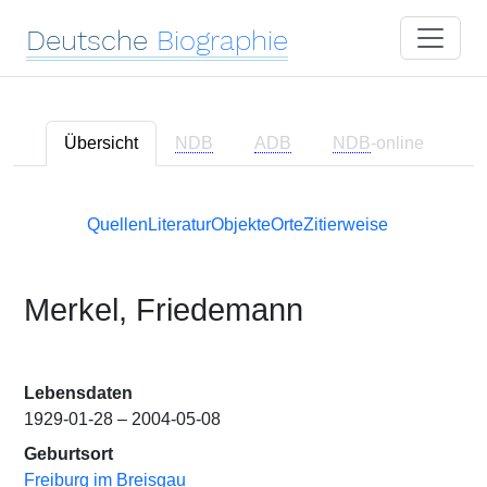
Deutsche
Biographie
Übersicht
NDB
ADB
NDB
-online
Quellen
Literatur
Objekte
Orte
Zitierweise
Merkel, Friedemann
Lebensdaten
1929-01-28 – 2004-05-08
Geburtsort
Freiburg im Breisgau