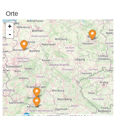
Orte
+
-