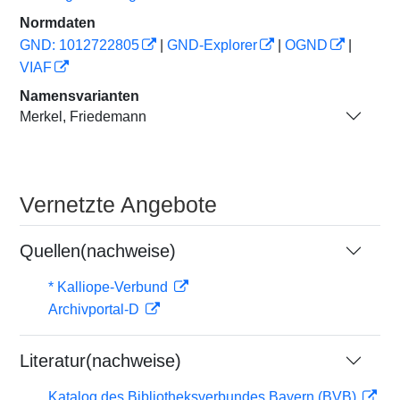
Normdaten
GND: 1012722805
|
GND-Explorer
|
OGND
|
VIAF
Namensvarianten
Merkel, Friedemann
Vernetzte Angebote
Quellen(nachweise)
* Kalliope-Verbund
Archivportal-D
Literatur(nachweise)
Katalog des Bibliotheksverbundes Bayern (BVB)