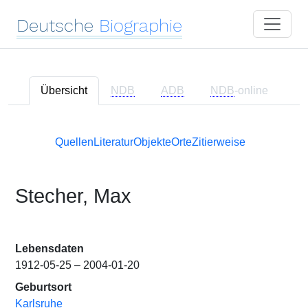
Deutsche
Biographie
Übersicht
NDB
ADB
NDB
-online
Quellen
Literatur
Objekte
Orte
Zitierweise
Stecher, Max
Lebensdaten
1912-05-25 – 2004-01-20
Geburtsort
Karlsruhe