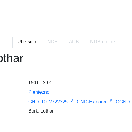
Übersicht
NDB
ADB
NDB
-online
othar
1941-12-05 –
Pienie̜żno
GND: 1012722325
|
GND-Explorer
|
OGND
Bork, Lothar