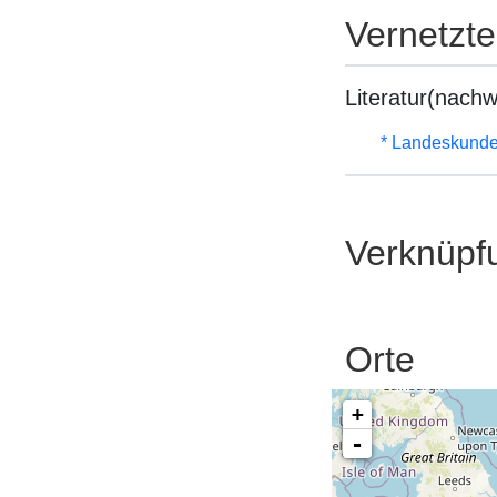
Vernetzt
Literatur(nachw
* Landeskunde
Verknüpf
Orte
+
-