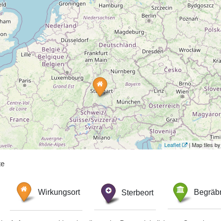
Leaflet
| Map tiles 
te
Wirkungsort
Sterbeort
Begräbn