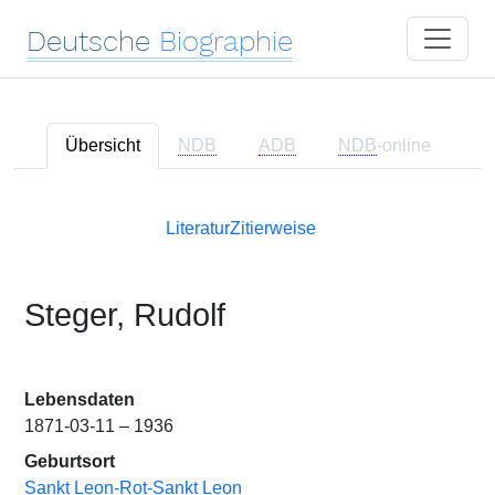
Deutsche
Biographie
Übersicht
NDB
ADB
NDB
-online
Literatur
Zitierweise
Steger, Rudolf
Lebensdaten
1871-03-11 – 1936
Geburtsort
Sankt Leon-Rot-Sankt Leon