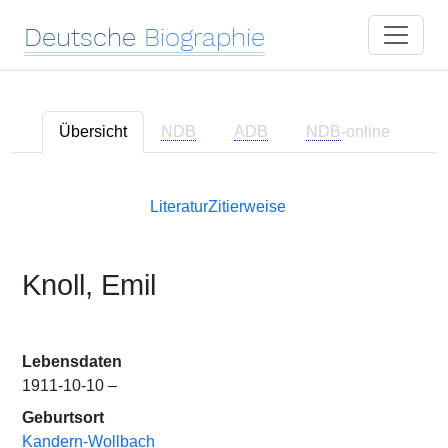
Deutsche
Biographie
Übersicht
NDB
ADB
NDB
-online
Literatur
Zitierweise
Knoll, Emil
Lebensdaten
1911-10-10 –
Geburtsort
Kandern-Wollbach