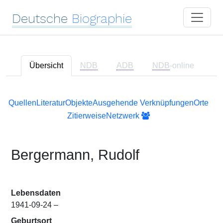
Deutsche
Biographie
Übersicht
NDB
ADB
NDB
-online
Quellen
Literatur
Objekte
Ausgehende Verknüpfungen
Orte
Zitierweise
Netzwerk
Bergermann, Rudolf
Lebensdaten
1941-09-24 –
Geburtsort