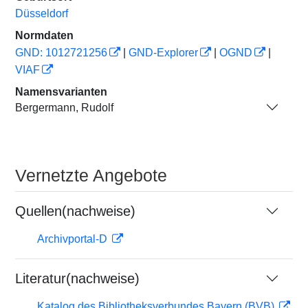
Düsseldorf
Normdaten
GND: 1012721256
|
GND-Explorer
|
OGND
|
VIAF
Namensvarianten
Bergermann, Rudolf
Vernetzte Angebote
Quellen(nachweise)
Archivportal-D
Literatur(nachweise)
Katalog des Bibliotheksverbundes Bayern (BVB)