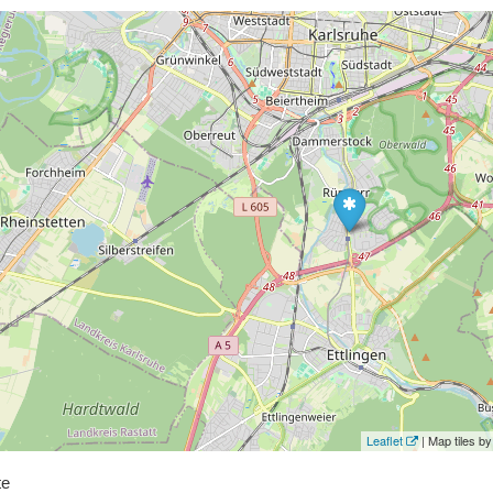
Leaflet
| Map tiles 
te