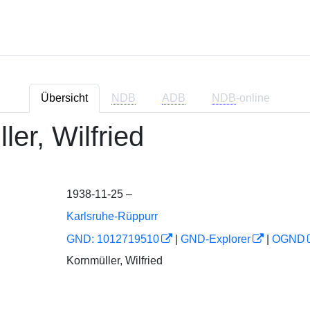
Übersicht
NDB
ADB
NDB
-online
ler, Wilfried
1938-11-25 –
Karlsruhe-Rüppurr
GND: 1012719510
|
GND-Explorer
|
OGND
Kornmüller, Wilfried