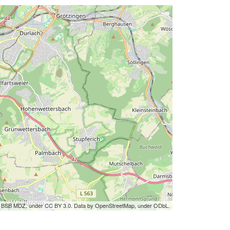
by BSB MDZ, under CC BY 3.0. Data by OpenStreetMap, under ODbL.