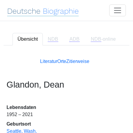
Deutsche
Biographie
Übersicht
NDB
ADB
NDB
-online
Literatur
Orte
Zitierweise
Glandon, Dean
Lebensdaten
1952 – 2021
Geburtsort
Seattle, Wash.