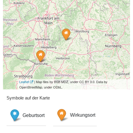
Leaflet
| Map tiles by BSB MDZ, under CC BY 3.0. Data by
OpenStreetMap, under ODbL.
Symbole auf der Karte
Geburtsort
Wirkungsort