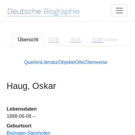
Deutsche
Biographie
Übersicht
NDB
ADB
NDB
-online
Quellen
Literatur
Objekte
Orte
Zitierweise
Haug, Oskar
Lebensdaten
1888-06-08 –
Geburtsort
Bisingen-Steinhofen