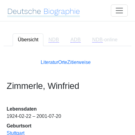
Deutsche
Biographie
Übersicht
NDB
ADB
NDB
-online
Literatur
Orte
Zitierweise
Zimmerle, Winfried
Lebensdaten
1924-02-22 – 2001-07-20
Geburtsort
Stuttgart