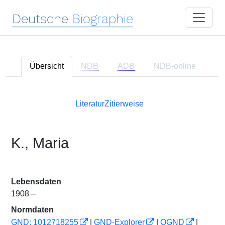
Deutsche
Biographie
Übersicht
NDB
ADB
NDB
-online
Literatur
Zitierweise
K., Maria
Lebensdaten
1908 –
Normdaten
GND: 1012718255
|
GND-Explorer
|
OGND
|