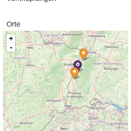
Orte
+
-