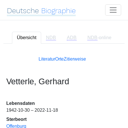
Deutsche
Biographie
Übersicht
NDB
ADB
NDB
-online
Literatur
Orte
Zitierweise
Vetterle, Gerhard
Lebensdaten
1942-10-30 – 2022-11-18
Sterbeort
Offenburg