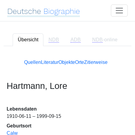
Deutsche
Biographie
Übersicht
NDB
ADB
NDB
-online
Quellen
Literatur
Objekte
Orte
Zitierweise
Hartmann, Lore
Lebensdaten
1910-06-11 – 1999-09-15
Geburtsort
Calw