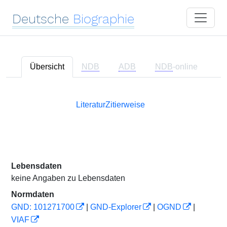
Deutsche
Biographie
Übersicht
NDB
ADB
NDB
-online
Literatur
Zitierweise
Lebensdaten
keine Angaben zu Lebensdaten
Normdaten
GND: 101271700
|
GND-Explorer
|
OGND
|
VIAF