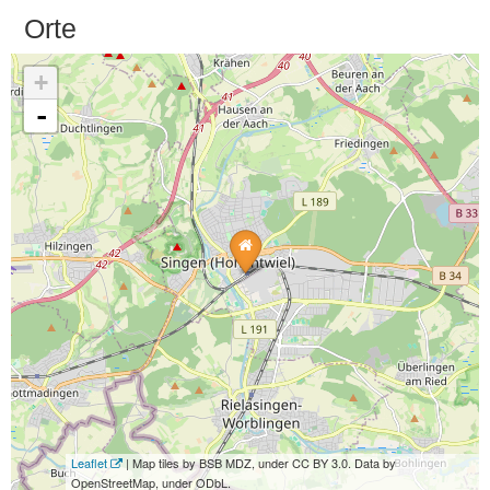
Orte
+
-
Leaflet
| Map tiles by BSB MDZ, under CC BY 3.0. Data by
OpenStreetMap, under ODbL.