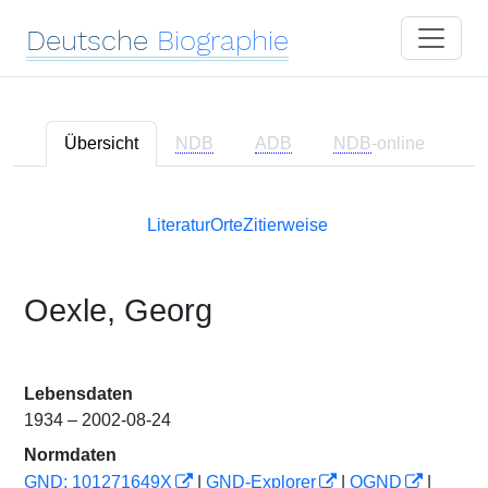
Deutsche
Biographie
Übersicht
NDB
ADB
NDB
-online
Literatur
Orte
Zitierweise
Oexle, Georg
Lebensdaten
1934 – 2002-08-24
Normdaten
GND: 101271649X
|
GND-Explorer
|
OGND
|