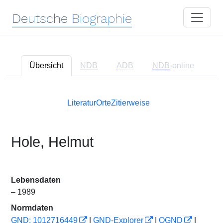
Deutsche
Biographie
Übersicht
NDB
ADB
NDB
-online
Literatur
Orte
Zitierweise
Hole, Helmut
Lebensdaten
– 1989
Normdaten
GND: 1012716449
|
GND-Explorer
|
OGND
|