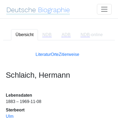
Deutsche
Biographie
Übersicht
NDB
ADB
NDB
-online
Literatur
Orte
Zitierweise
Schlaich, Hermann
Lebensdaten
1883 – 1969-11-08
Sterbeort
Ulm