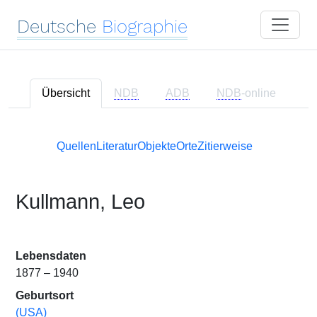
Deutsche
Biographie
Übersicht
NDB
ADB
NDB
-online
Quellen
Literatur
Objekte
Orte
Zitierweise
Kullmann, Leo
Lebensdaten
1877 – 1940
Geburtsort
(USA)