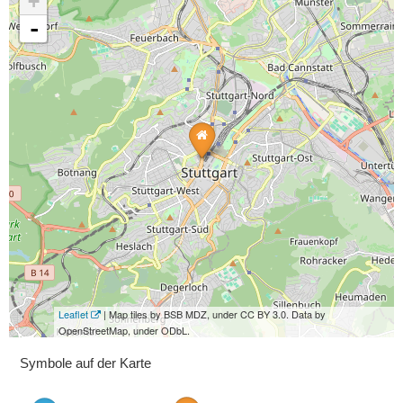
+
-
Leaflet
| Map tiles by BSB MDZ, under CC BY 3.0. Data by
OpenStreetMap, under ODbL.
Symbole auf der Karte