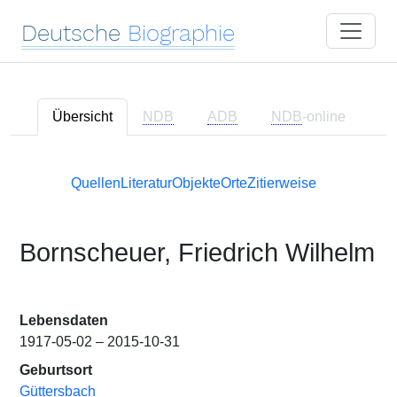
Deutsche
Biographie
Übersicht
NDB
ADB
NDB
-online
Quellen
Literatur
Objekte
Orte
Zitierweise
Bornscheuer, Friedrich Wilhelm
Lebensdaten
1917-05-02 – 2015-10-31
Geburtsort
Güttersbach