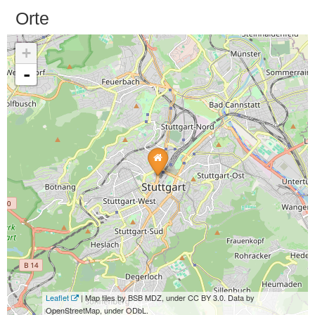
Orte
+
-
Leaflet
| Map tiles by BSB MDZ, under CC BY 3.0. Data by
OpenStreetMap, under ODbL.