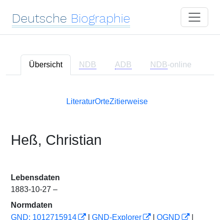
Deutsche
Biographie
Übersicht
NDB
ADB
NDB
-online
Literatur
Orte
Zitierweise
Heß, Christian
Lebensdaten
1883-10-27 –
Normdaten
GND: 1012715914
|
GND-Explorer
|
OGND
|