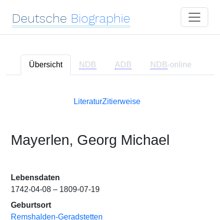
Deutsche
Biographie
Übersicht
NDB
ADB
NDB
-online
Literatur
Zitierweise
Mayerlen, Georg Michael
Lebensdaten
1742-04-08 – 1809-07-19
Geburtsort
Remshalden-Geradstetten