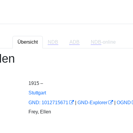
Übersicht
NDB
ADB
NDB
-online
len
1915 –
Stuttgart
GND: 1012715671
|
GND-Explorer
|
OGND
Frey, Ellen