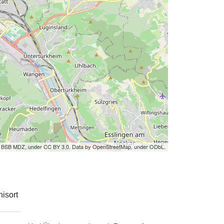
by BSB MDZ, under CC BY 3.0. Data by OpenStreetMap, under ODbL.
isort