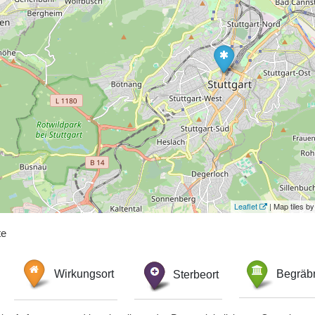
Leaflet
| Map tiles 
te
Wirkungsort
Sterbeort
Begräbn