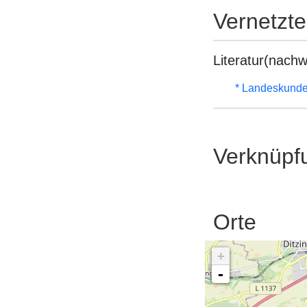
Vernetzt
Literatur(nachw
* Landeskunde
Verknüpf
Orte
+
-