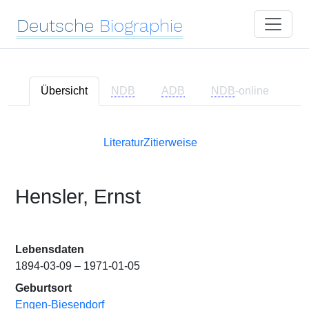
Deutsche
Biographie
Übersicht
NDB
ADB
NDB
-online
Literatur
Zitierweise
Hensler, Ernst
Lebensdaten
1894-03-09 – 1971-01-05
Geburtsort
Engen-Biesendorf