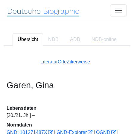
Deutsche
Biographie
Übersicht
NDB
ADB
NDB
-online
Literatur
Orte
Zitierweise
Garen, Gina
Lebensdaten
[20./21. Jh.] –
Normdaten
GND: 101271487X
|
GND-Explorer
|
OGND
|