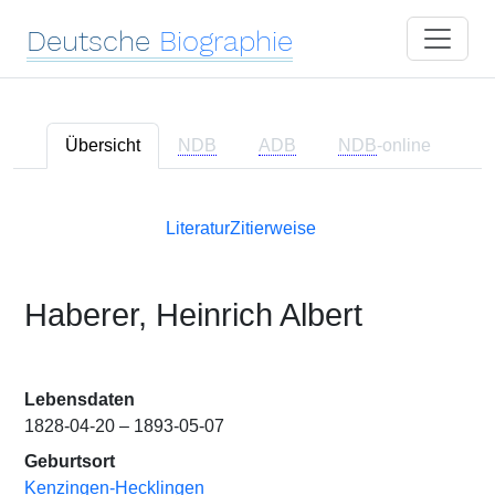
Deutsche
Biographie
Übersicht
NDB
ADB
NDB
-online
Literatur
Zitierweise
Haberer, Heinrich Albert
Lebensdaten
1828-04-20 – 1893-05-07
Geburtsort
Kenzingen-Hecklingen