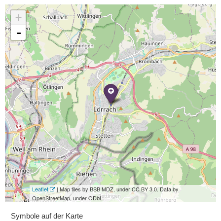
+
-
Leaflet
| Map tiles by BSB MDZ, under CC BY 3.0. Data by
OpenStreetMap, under ODbL.
Symbole auf der Karte