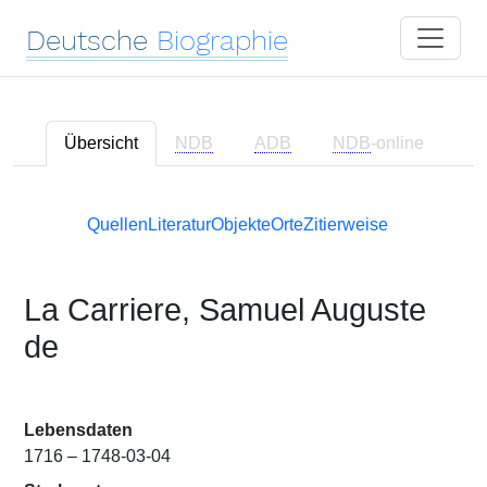
Deutsche
Biographie
Übersicht
NDB
ADB
NDB
-online
Quellen
Literatur
Objekte
Orte
Zitierweise
La Carriere, Samuel Auguste
de
Lebensdaten
1716 – 1748-03-04