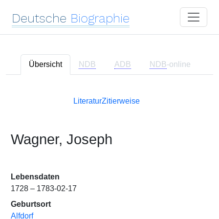
Deutsche
Biographie
Übersicht
NDB
ADB
NDB
-online
Literatur
Zitierweise
Wagner, Joseph
Lebensdaten
1728 – 1783-02-17
Geburtsort
Alfdorf